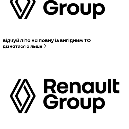
відчуй літо на повну із вигідним ТО
дізнатися більше