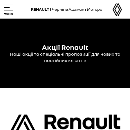
Skip
M
to
e
RENAULT |
Чернігів Адамант Моторс
main
n
content
u
Акції Renault
Наші акції та спеціальні пропозиції для нових та
постійних клієнтів