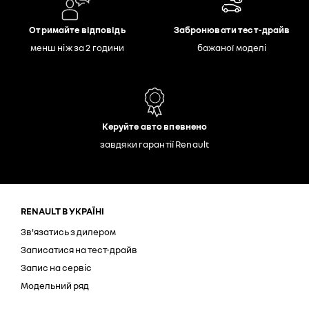
Отримайте відповідь
Забронювати тест-драйв
менш ніж за 2 години
бажаної моделі
Керуйте авто впевнено
завдяки гарантії Renault
RENAULT В УКРАЇНІ
Зв'язатись з дилером
Записатися на тест-драйв
Запис на сервіс
Модельний ряд