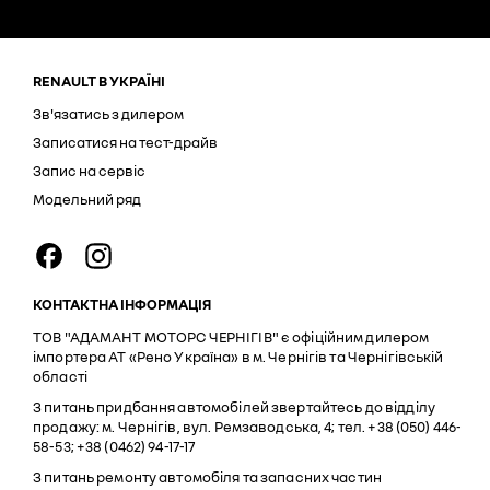
RENAULT В УКРАЇНІ
Зв'язатись з дилером
Записатися на тест-драйв
Запис на сервіс
Модельний ряд
КОНТАКТНА ІНФОРМАЦІЯ
ТОВ "АДАМАНТ МОТОРС ЧЕРНІГІВ" є офіційним дилером
імпортера АТ «Рено Україна» в м. Чернігів та Чернігівській
області
З питань придбання автомобілей звертайтесь до відділу
продажу: м. Чернігів, вул. Ремзаводська, 4; тел. +38 (050) 446-
58-53; +38 (0462) 94-17-17
З питань ремонту автомобіля та запасних частин