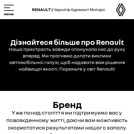
Skip
M
to
e
RENAULT |
Чернігів Адамант Моторс
main
n
content
u
Дізнайтеся більше про Renault
Наша пристрасть завжди спонукала нас до руху
вперед. Ми прагнемо долати виклики
автомобільної галузі, щоб надавати вам рішення
найвищої якості. Пориньте у світ Renault!
Бренд
Уже понад століття ми підтримуємо вас у
повсякденному житті, даючи вам можливість
скористатися результатами нашого запалу