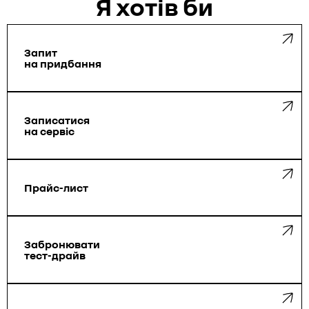
Я хотiв би
Запит
на придбання
Запиcатися
на сервіс
Прайс-лист
Забронювати
тест-драйв