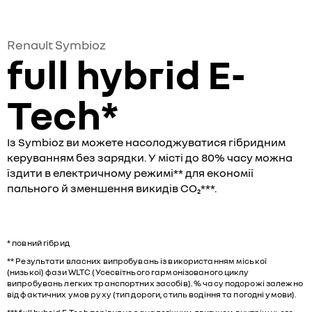
Renault Symbioz
full hybrid E-
Tech*
Із Symbioz ви можете насолоджуватися гібридним
керуванням без зарядки. У місті до 80% часу можна
їздити в електричному режимі** для економії
пального й зменшення викидів CO₂***.
* повний гібрид
** Результати власних випробувань із використанням міської
(низької) фази WLTC (Усесвітнього гармонізованого циклу
випробувань легких транспортних засобів). % часу подорожі залежно
від фактичних умов руху (тип дороги, стиль водіння та погодні умови).