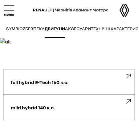
Skip
M
to
e
RENAULT |
Чернігів Адамант Моторс
main
n
content
u
SYMBIOZ
БЕЗПЕКА
ДВИГУНИ
АКСЕСУАРИ
ТЕХНІЧНІ ХАРАКТЕРИ
full hybrid E-Tech 160 к.с.
mild hybrid 140 к.с.