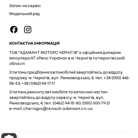
Запис на сервіс
Модельний ряд
КОНТАКТНА ІНФОРМАЦІЯ
ТОВ "АДАМАНТ МОТОРС ЧЕРНІГІВ" є офіційним дилером
імпортера АТ «Рено Україна» в м. Чернігів та Чернігівській
області
З питань придбання автомобілей звертайтесь до відділу
продажу: м. Чернігів, вул. Ремзаводська, 4; тел. +38 (050) 446-
58-53; +38 (0462) 94-17-17
З питань ремонту автомобіля та запасних частин
звертайтесь до відділу сервісу: м. Чернігів, вул.
Ремзаводська, 4; тел. (0462) 94-15-80; (050) 300-79-21
e-mail: chernigov@renault-adamant.cn.ua