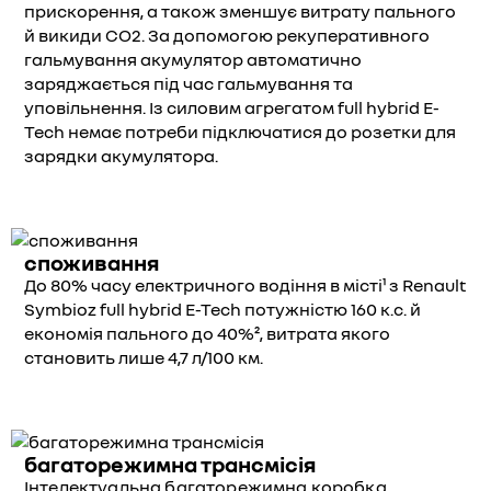
прискорення, а також зменшує витрату пального
й викиди CO2. За допомогою рекуперативного
гальмування акумулятор автоматично
заряджається під час гальмування та
уповільнення. Із силовим агрегатом full hybrid E-
Tech немає потреби підключатися до розетки для
зарядки акумулятора.
споживання
До 80% часу електричного водіння в місті¹ з Renault
Symbioz full hybrid E-Tech потужністю 160 к.с. й
економія пального до 40%², витрата якого
становить лише 4,7 л/100 км.
багаторежимна трансмісія
Інтелектуальна багаторежимна коробка