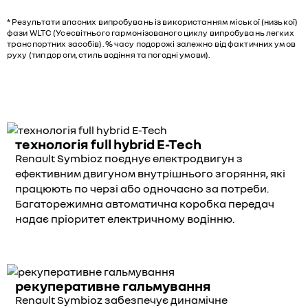
* Результати власних випробувань із використанням міської (низької)
фази WLTC (Усесвітнього гармонізованого циклу випробувань легких
транспортних засобів). % часу подорожі залежно від фактичних умов
руху (тип дороги, стиль водіння та погодні умови).
технологія full hybrid E-Tech
Renault Symbioz поєднує електродвигун з
ефективним двигуном внутрішнього згоряння, які
працюють по черзі або одночасно за потреби.
Багаторежимна автоматична коробка передач
надає пріоритет електричному водінню.
рекуперативне гальмування
Renault Symbioz забезпечує динамічне