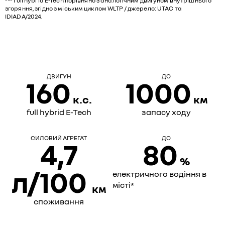
*** full hybrid E-Tech порівняно з аналогічним двигуном внутрішнього
згоряння, згідно з міським циклом WLTP / джерело: UTAC та
IDIADA/2024.
ДВИГУН
ДО
160
1000
к.с.
км
full hybrid E-Tech
запасу ходу
СИЛОВИЙ АГРЕГАТ
ДО
4,7
80
%
л/100
електричного водіння в
місті*
км
споживання