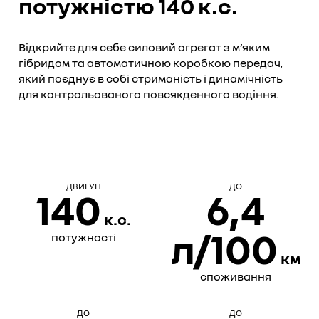
потужністю 140 к.с.
Відкрийте для себе силовий агрегат з м’яким
гібридом та автоматичною коробкою передач,
який поєднує в собі стриманість і динамічність
для контрольованого повсякденного водіння.
ДВИГУН
ДО
140
6,4
к.с.
л/100
потужності
км
споживання
ДО
ДО